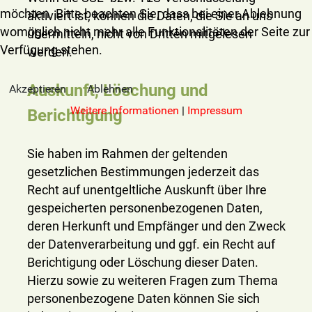
möchten. Bitte beachten Sie, dass bei einer Ablehnung
aktiviert ist, können die Daten, die Sie an uns
womöglich nicht mehr alle Funktionalitäten der Seite zur
übermitteln, nicht von Dritten mitgelesen
Verfügung stehen.
werden.
Auskunft, Löschung und
Akzeptieren
Ablehnen
Weitere Informationen
|
Impressum
Berichtigung
Sie haben im Rahmen der geltenden
gesetzlichen Bestimmungen jederzeit das
Recht auf unentgeltliche Auskunft über Ihre
gespeicherten personenbezogenen Daten,
deren Herkunft und Empfänger und den Zweck
der Datenverarbeitung und ggf. ein Recht auf
Berichtigung oder Löschung dieser Daten.
Hierzu sowie zu weiteren Fragen zum Thema
personenbezogene Daten können Sie sich