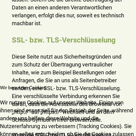
Daten an einen anderen Verantwortlichen
verlangen, erfolgt dies nur, soweit es technisch
machbar ist.
SSL- bzw. TLS-Verschlüsselung
Diese Seite nutzt aus Sicherheitsgründen und
zum Schutz der Übertragung vertraulicher
Inhalte, wie zum Beispiel Bestellungen oder
Anfragen, die Sie an uns als Seitenbetreiber
Wir benutzen Cookies
senden, eine SSL- bzw. TLS-Verschlüsselung.
Eine verschlüsselte Verbindung erkennen Sie
Wir nutzen Cookies auf unserer Website. Einige von
daran, dass die Adresszeile des Browsers von
ihnen sind essenziell für den Betrieb der Seite, während
„http://“ auf „https://“ wechselt und an dem
andere uns helfen, diese Website und die
Schloss-Symbol in Ihrer Browserzeile.
Nutzererfahrung zu verbessern (Tracking Cookies). Sie
können selbst entscheiden, ob Sie die Cookies zulassen
Wenn die SSL- bzw. TLS-Verschlüsselung